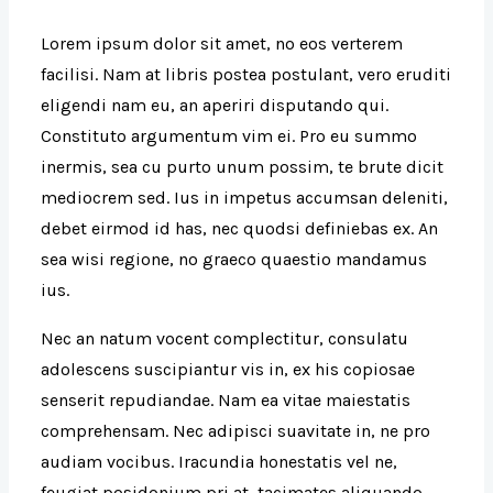
Lorem ipsum dolor sit amet, no eos verterem
facilisi. Nam at libris postea postulant, vero eruditi
eligendi nam eu, an aperiri disputando qui.
Constituto argumentum vim ei. Pro eu summo
inermis, sea cu purto unum possim, te brute dicit
mediocrem sed. Ius in impetus accumsan deleniti,
debet eirmod id has, nec quodsi definiebas ex. An
sea wisi regione, no graeco quaestio mandamus
ius.
Nec an natum vocent complectitur, consulatu
adolescens suscipiantur vis in, ex his copiosae
senserit repudiandae. Nam ea vitae maiestatis
comprehensam. Nec adipisci suavitate in, ne pro
audiam vocibus. Iracundia honestatis vel ne,
feugiat posidonium pri at, tacimates aliquando